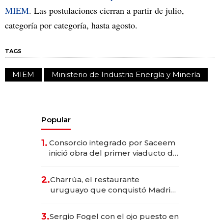
MIEM
. Las postulaciones cierran a partir de julio,
categoría por categoría, hasta agosto.
TAGS
MIEM
Ministerio de Industria Energía y Minería
Popular
1.
Consorcio integrado por Saceem
inició obra del primer viaducto de
los Accesos Este a Montevideo;
inversión total asciende a US$ 54
2.
Charrúa, el restaurante
millones
uruguayo que conquistó Madrid:
sirve 300 cubiertos diarios, agota
reservas con un mes de
3.
Sergio Fogel con el ojo puesto en