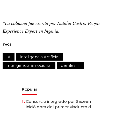
*La columna fue escrita por Natalia Castro, People
Experience Expert en Ingenia.
TAGS
IA
Inteligencia Artificial
Inteligencia emocional
perfiles IT
Popular
1.
Consorcio integrado por Saceem
inició obra del primer viaducto de
los Accesos Este a Montevideo;