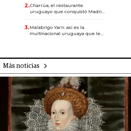
inversión total asciende a US$ 54
2.
Charrúa, el restaurante
millones
uruguayo que conquistó Madrid:
sirve 300 cubiertos diarios, agota
reservas con un mes de
3.
Malabrigo Yarn: así es la
anticipación y prepara apertura
multinacional uruguaya que le
da de tejer al mundo
Más noticias