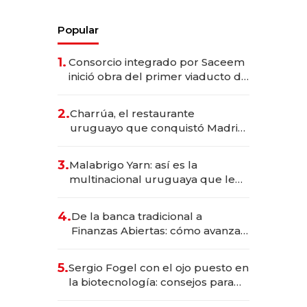
Popular
1.
Consorcio integrado por Saceem
inició obra del primer viaducto de
los Accesos Este a Montevideo;
inversión total asciende a US$ 54
2.
Charrúa, el restaurante
millones
uruguayo que conquistó Madrid:
sirve 300 cubiertos diarios, agota
reservas con un mes de
3.
Malabrigo Yarn: así es la
anticipación y prepara apertura
multinacional uruguaya que le
da de tejer al mundo
4.
De la banca tradicional a
Finanzas Abiertas: cómo avanza
el sistema financiero uruguayo
5.
Sergio Fogel con el ojo puesto en
la biotecnología: consejos para
emprendedores, oportunidades