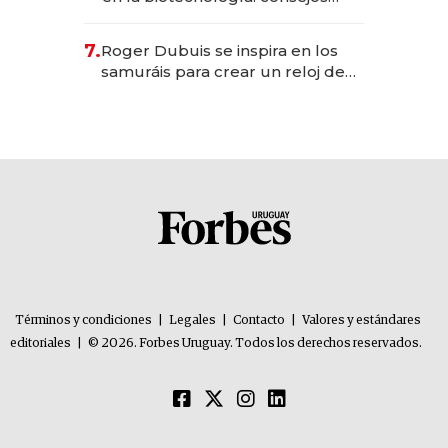
para emprendedores,
oportunidades de inversión y el
7.
Roger Dubuis se inspira en los
rol de la IA
samuráis para crear un reloj de
US$ 384.000
Términos y condiciones
|
Legales
|
Contacto
|
Valores y estándares
editoriales
|
© 2026. Forbes Uruguay. Todos los derechos reservados.