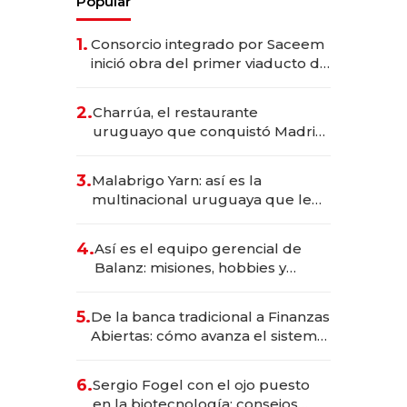
Popular
1.
Consorcio integrado por Saceem
inició obra del primer viaducto de
los Accesos Este a Montevideo;
inversión total asciende a US$ 54
2.
Charrúa, el restaurante
millones
uruguayo que conquistó Madrid:
sirve 300 cubiertos diarios, agota
reservas con un mes de
3.
Malabrigo Yarn: así es la
anticipación y prepara apertura
multinacional uruguaya que le
da de tejer al mundo
4.
Así es el equipo gerencial de
Balanz: misiones, hobbies y
metas para este año
5.
De la banca tradicional a Finanzas
Abiertas: cómo avanza el sistema
financiero uruguayo
6.
Sergio Fogel con el ojo puesto
en la biotecnología: consejos