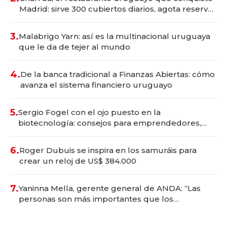
Madrid: sirve 300 cubiertos diarios, agota reservas
con un mes de anticipación y prepara apertura
3.
Malabrigo Yarn: así es la multinacional uruguaya
que le da de tejer al mundo
4.
De la banca tradicional a Finanzas Abiertas: cómo
avanza el sistema financiero uruguayo
5.
Sergio Fogel con el ojo puesto en la
biotecnología: consejos para emprendedores,
oportunidades de inversión y el rol de la IA
6.
Roger Dubuis se inspira en los samuráis para
crear un reloj de US$ 384.000
7.
Yaninna Mella, gerente general de ANDA: “Las
personas son más importantes que los
problemas”