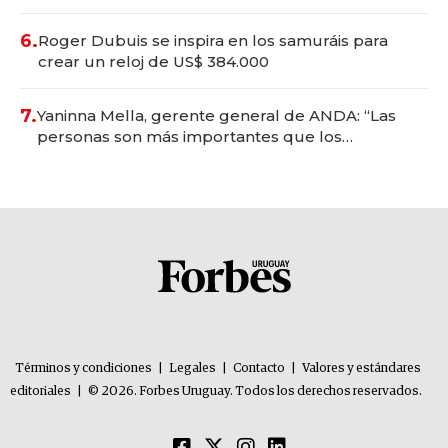
oportunidades de inversión y el rol de la IA
6.
Roger Dubuis se inspira en los samuráis para
crear un reloj de US$ 384.000
7.
Yaninna Mella, gerente general de ANDA: “Las
personas son más importantes que los
problemas”
Términos y condiciones
|
Legales
|
Contacto
|
Valores y estándares
editoriales
|
© 2026. Forbes Uruguay. Todos los derechos reservados.