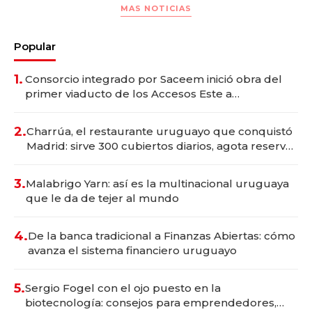
MAS NOTICIAS
Popular
1.
Consorcio integrado por Saceem inició obra del
primer viaducto de los Accesos Este a
Montevideo; inversión total asciende a US$ 54
millones
2.
Charrúa, el restaurante uruguayo que conquistó
Madrid: sirve 300 cubiertos diarios, agota reservas
con un mes de anticipación y prepara apertura
3.
Malabrigo Yarn: así es la multinacional uruguaya
que le da de tejer al mundo
4.
De la banca tradicional a Finanzas Abiertas: cómo
avanza el sistema financiero uruguayo
5.
Sergio Fogel con el ojo puesto en la
biotecnología: consejos para emprendedores,