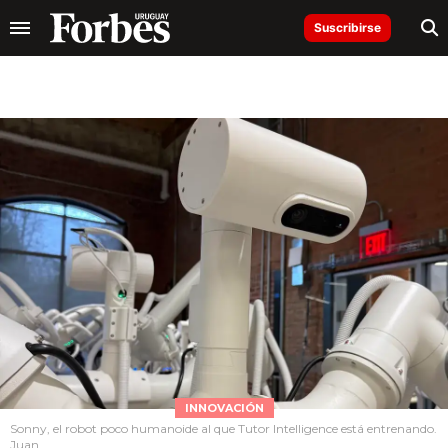
Suscribirse
INNOVACIÓN
Sonny, el robot poco humanoide al que Tutor Intelligence está entrenando.
Juan