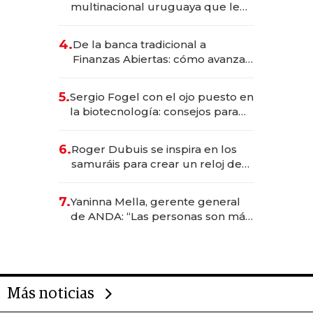
multinacional uruguaya que le
da de tejer al mundo
4.
De la banca tradicional a
Finanzas Abiertas: cómo avanza
el sistema financiero uruguayo
5.
Sergio Fogel con el ojo puesto en
la biotecnología: consejos para
emprendedores, oportunidades
de inversión y el rol de la IA
6.
Roger Dubuis se inspira en los
samuráis para crear un reloj de
US$ 384.000
7.
Yaninna Mella, gerente general
de ANDA: “Las personas son más
importantes que los problemas”
Más noticias