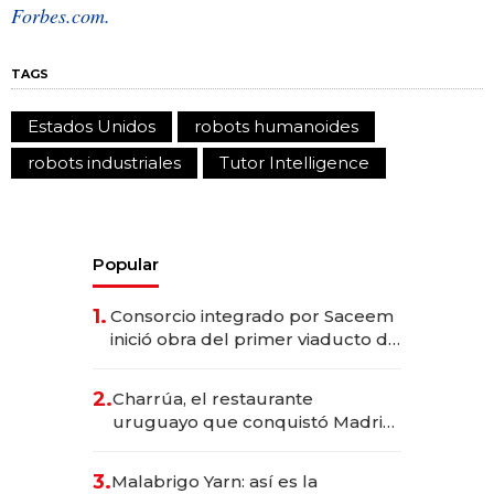
Forbes.com.
TAGS
Estados Unidos
robots humanoides
robots industriales
Tutor Intelligence
Popular
1.
Consorcio integrado por Saceem
inició obra del primer viaducto de
los Accesos Este a Montevideo;
inversión total asciende a US$ 54
2.
Charrúa, el restaurante
millones
uruguayo que conquistó Madrid:
sirve 300 cubiertos diarios, agota
reservas con un mes de
3.
Malabrigo Yarn: así es la
anticipación y prepara apertura