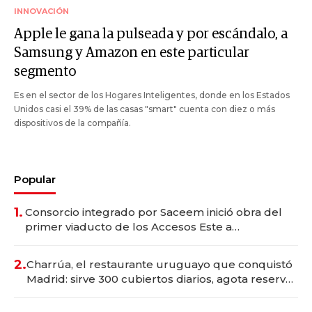
INNOVACIÓN
Apple le gana la pulseada y por escándalo, a
Samsung y Amazon en este particular
segmento
Es en el sector de los Hogares Inteligentes, donde en los Estados
Unidos casi el 39% de las casas "smart" cuenta con diez o más
dispositivos de la compañía.
Popular
1.
Consorcio integrado por Saceem inició obra del
primer viaducto de los Accesos Este a
Montevideo; inversión total asciende a US$ 54
millones
2.
Charrúa, el restaurante uruguayo que conquistó
Madrid: sirve 300 cubiertos diarios, agota reservas
con un mes de anticipación y prepara apertura