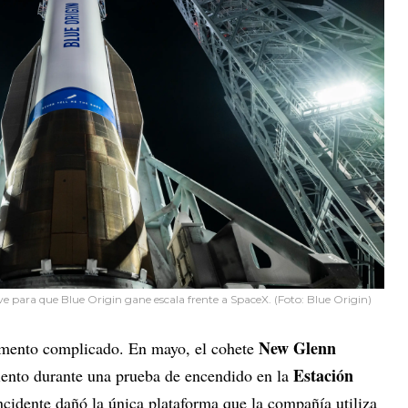
ave para que Blue Origin gane escala frente a SpaceX. (Foto: Blue Origin)
New Glenn
omento complicado. En mayo, el cohete
Estación
iento durante una prueba de encendido en la
incidente dañó la única plataforma que la compañía utiliza