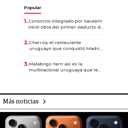
Popular
1.
Consorcio integrado por Saceem
inició obra del primer viaducto de
los Accesos Este a Montevideo;
inversión total asciende a US$ 54
2.
Charrúa, el restaurante
millones
uruguayo que conquistó Madrid:
sirve 300 cubiertos diarios, agota
reservas con un mes de
3.
Malabrigo Yarn: así es la
anticipación y prepara apertura
multinacional uruguaya que le
da de tejer al mundo
Más noticias