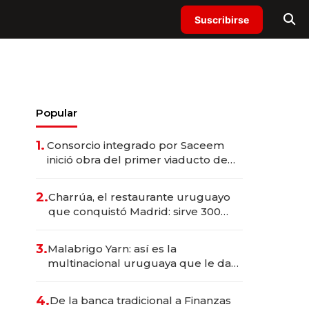
Suscribirse
Popular
1.
Consorcio integrado por Saceem
inició obra del primer viaducto de
los Accesos Este a Montevideo;
inversión total asciende a US$ 54
2.
Charrúa, el restaurante uruguayo
millones
que conquistó Madrid: sirve 300
cubiertos diarios, agota reservas
con un mes de anticipación y
3.
Malabrigo Yarn: así es la
prepara apertura
multinacional uruguaya que le da
de tejer al mundo
4.
De la banca tradicional a Finanzas