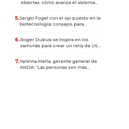
Abiertas: cómo avanza el sistema
financiero uruguayo
5.
Sergio Fogel con el ojo puesto en la
biotecnología: consejos para
emprendedores, oportunidades de
inversión y el rol de la IA
6.
Roger Dubuis se inspira en los
samuráis para crear un reloj de US$
384.000
7.
Yaninna Mella, gerente general de
ANDA: “Las personas son más
importantes que los problemas”