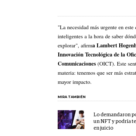
"La necesidad más urgente en este 
inteligentes a la hora de saber dó
a Lambert Hogenhou
explorar", afirm
Innovación Tecnológica de la Ofic
Comunicaciones
(OICT). Este sent
materia: tenemos que ser más estra
mayor impacto.
MIRA TAMBIÉN
Lo demandaron po
un NFT y podría t
en juicio