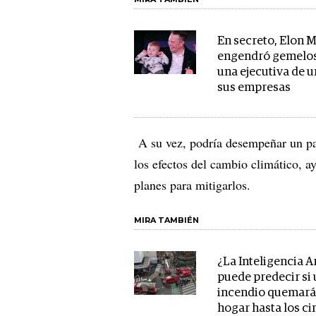
En secreto, Elon 
engendró gemelo
una ejecutiva de u
sus empresas
A su vez, podría desempeñar un pap
los efectos del cambio climático, ay
planes para mitigarlos.
MIRA TAMBIÉN
¿La Inteligencia Ar
puede predecir si
incendio quemará
hogar hasta los c