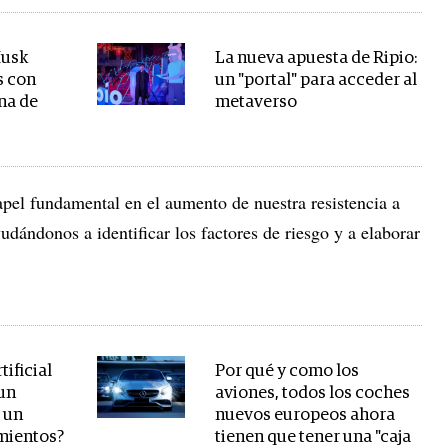
Musk
La nueva apuesta de Ripio:
s con
un "portal" para acceder al
na de
metaverso
el fundamental en el aumento de nuestra resistencia a
udándonos a identificar los factores de riesgo y a elaborar
tificial
Por qué y como los
 un
aviones, todos los coches
 un
nuevos europeos ahora
imientos?
tienen que tener una "caja