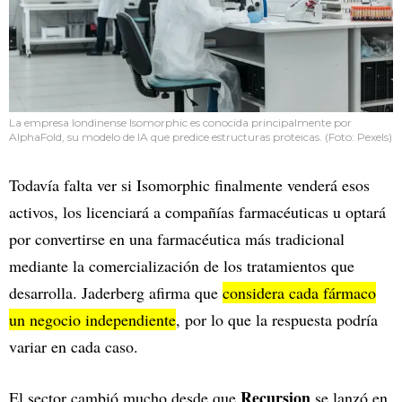
La empresa londinense Isomorphic es conocida principalmente por
AlphaFold, su modelo de IA que predice estructuras proteicas. (Foto: Pexels)
Todavía falta ver si Isomorphic finalmente venderá esos
activos, los licenciará a compañías farmacéuticas u optará
por convertirse en una farmacéutica más tradicional
mediante la comercialización de los tratamientos que
desarrolla. Jaderberg afirma que
considera cada fármaco
un negocio independiente
, por lo que la respuesta podría
variar en cada caso.
Recursion
El sector cambió mucho desde que
se lanzó en