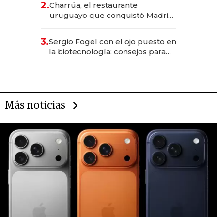
2.
Charrúa, el restaurante
millones
uruguayo que conquistó Madrid:
sirve 300 cubiertos diarios, agota
reservas con un mes de
3.
Sergio Fogel con el ojo puesto en
anticipación y prepara apertura
la biotecnología: consejos para
emprendedores, oportunidades
de inversión y el rol de la IA
Más noticias