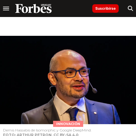
Suscribirse
INNOVACIÓN
Demis Hassabis de Isomorphic y Google DeepMind.
FOTO: ARTHUR PETRON, CC BY-SA 4.0