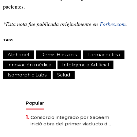
pacientes.
*Esta nota fue publicada originalmente en
Forbes.com
.
TAGS
Alphabet
Demis Hassabis
Farmacéutica
innovación médica
Inteligencia Artificial
Isomorphic Labs
Salud
Popular
1.
Consorcio integrado por Saceem
inició obra del primer viaducto de
los Accesos Este a Montevideo;
inversión total asciende a US$ 54