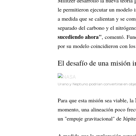
Militzer desarrolló la nueva teoría 
le permitieron ejecutar un modelo
a medida que se calientan y se com
separado del carbono y el nitrógeno
sucediendo ahora"
, comentó. Fun
por su modelo coincidieron con los
El desafío de una misión i
Urano y Neptuno podrían convertirse en obje
Para que esta misión sea viable, la
momento, una alineación poco frec
un "empuje gravitacional" de Júpite
A medida que la exploración espaci