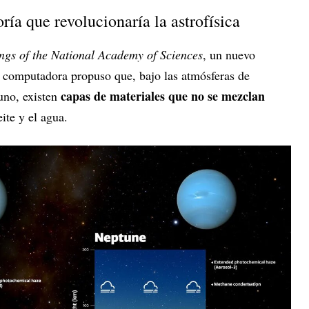
ría que revolucionaría la astrofísica
ngs of the National Academy of Sciences
, un nuevo
 computadora propuso que, bajo las atmósferas de
capas de materiales que no se mezclan
uno, existen
ite y el agua.