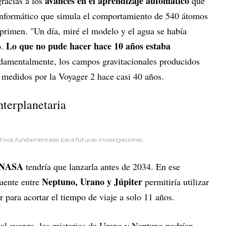
avances en el aprendizaje automático
gracias a los
que
 informático que simula el comportamiento de 540 átomos
primen. "Un día, miré el modelo y el agua se había
Lo que no pude hacer hace 10 años estaba
.
damentalmente, los campos gravitacionales producidos
 medidos por la Voyager 2 hace casi 40 años.
nterplanetaria
tivos fundamentales para futuras investigaciones.
NASA
tendría que lanzarla antes de 2034. En ese
Neptuno, Urano y Júpiter
uente entre
permitiría utilizar
r para acortar el tiempo de viaje a solo 11 años.
al avanza, los misterios de Urano y Neptuno podrían