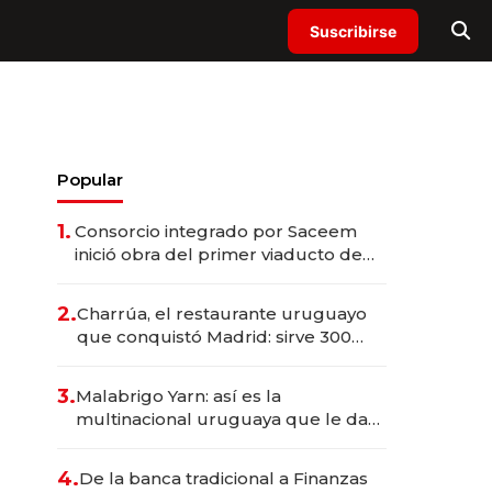
Suscribirse
Popular
1.
Consorcio integrado por Saceem
inició obra del primer viaducto de
los Accesos Este a Montevideo;
inversión total asciende a US$ 54
2.
Charrúa, el restaurante uruguayo
millones
que conquistó Madrid: sirve 300
cubiertos diarios, agota reservas
con un mes de anticipación y
3.
Malabrigo Yarn: así es la
prepara apertura
multinacional uruguaya que le da
de tejer al mundo
4.
De la banca tradicional a Finanzas