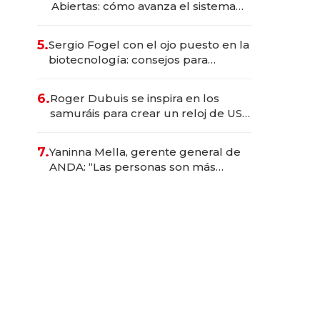
Abiertas: cómo avanza el sistema
financiero uruguayo
5.
Sergio Fogel con el ojo puesto en la
biotecnología: consejos para
emprendedores, oportunidades de
inversión y el rol de la IA
6.
Roger Dubuis se inspira en los
samuráis para crear un reloj de US$
384.000
7.
Yaninna Mella, gerente general de
ANDA: “Las personas son más
importantes que los problemas”