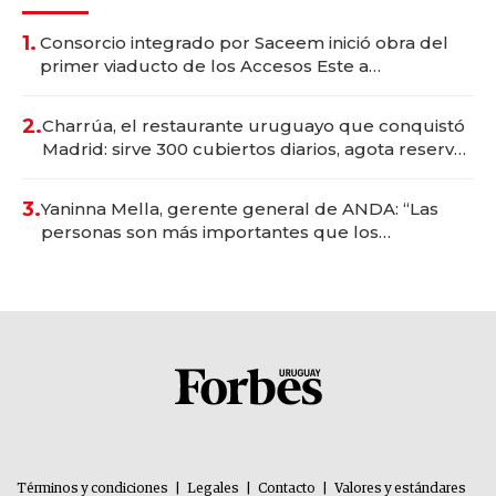
1.
Consorcio integrado por Saceem inició obra del
primer viaducto de los Accesos Este a
Montevideo; inversión total asciende a US$ 54
millones
2.
Charrúa, el restaurante uruguayo que conquistó
Madrid: sirve 300 cubiertos diarios, agota reservas
con un mes de anticipación y prepara apertura
3.
Yaninna Mella, gerente general de ANDA: “Las
personas son más importantes que los
problemas”
Términos y condiciones
|
Legales
|
Contacto
|
Valores y estándares