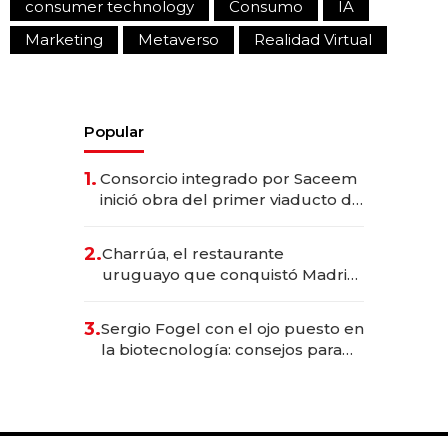
consumer technology
Consumo
IA
Marketing
Metaverso
Realidad Virtual
Popular
1.
Consorcio integrado por Saceem
inició obra del primer viaducto de
los Accesos Este a Montevideo;
inversión total asciende a US$ 54
2.
Charrúa, el restaurante
millones
uruguayo que conquistó Madrid:
sirve 300 cubiertos diarios, agota
reservas con un mes de
3.
Sergio Fogel con el ojo puesto en
anticipación y prepara apertura
la biotecnología: consejos para
emprendedores, oportunidades
de inversión y el rol de la IA