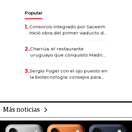
Popular
1.
Consorcio integrado por Saceem
inició obra del primer viaducto de
los Accesos Este a Montevideo;
inversión total asciende a US$ 54
2.
Charrúa, el restaurante
millones
uruguayo que conquistó Madrid:
sirve 300 cubiertos diarios, agota
reservas con un mes de
3.
Sergio Fogel con el ojo puesto en
anticipación y prepara apertura
la biotecnología: consejos para
emprendedores, oportunidades
de inversión y el rol de la IA
Más noticias