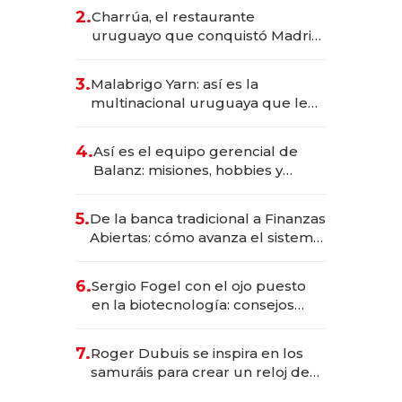
inversión total asciende a US$ 54
2.
Charrúa, el restaurante
millones
uruguayo que conquistó Madrid:
sirve 300 cubiertos diarios, agota
reservas con un mes de
3.
Malabrigo Yarn: así es la
anticipación y prepara apertura
multinacional uruguaya que le
da de tejer al mundo
4.
Así es el equipo gerencial de
Balanz: misiones, hobbies y
metas para este año
5.
De la banca tradicional a Finanzas
Abiertas: cómo avanza el sistema
financiero uruguayo
6.
Sergio Fogel con el ojo puesto
en la biotecnología: consejos
para emprendedores,
oportunidades de inversión y el
7.
Roger Dubuis se inspira en los
rol de la IA
samuráis para crear un reloj de
US$ 384.000