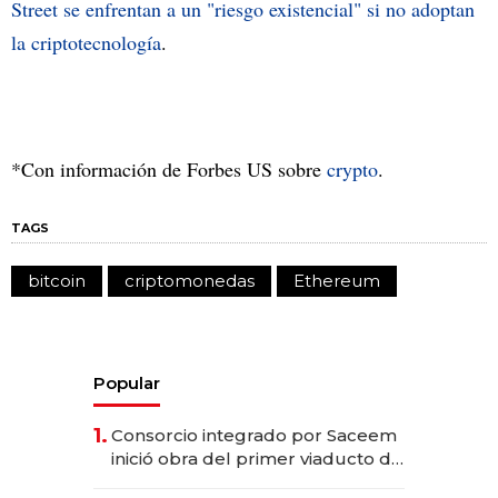
Street se enfrentan a un "riesgo existencial" si no adoptan
la criptotecnología
.
*Con información de Forbes US sobre
crypto
.
TAGS
bitcoin
criptomonedas
Ethereum
Popular
1.
Consorcio integrado por Saceem
inició obra del primer viaducto de
los Accesos Este a Montevideo;