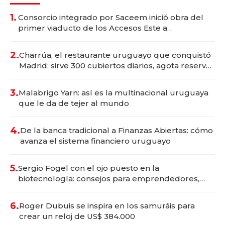
1.
Consorcio integrado por Saceem inició obra del
primer viaducto de los Accesos Este a
Montevideo; inversión total asciende a US$ 54
millones
2.
Charrúa, el restaurante uruguayo que conquistó
Madrid: sirve 300 cubiertos diarios, agota reservas
con un mes de anticipación y prepara apertura
3.
Malabrigo Yarn: así es la multinacional uruguaya
que le da de tejer al mundo
4.
De la banca tradicional a Finanzas Abiertas: cómo
avanza el sistema financiero uruguayo
5.
Sergio Fogel con el ojo puesto en la
biotecnología: consejos para emprendedores,
oportunidades de inversión y el rol de la IA
6.
Roger Dubuis se inspira en los samuráis para
crear un reloj de US$ 384.000