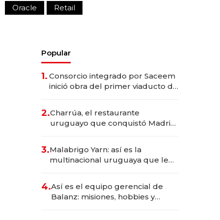
Oracle
Retail
Popular
1.
Consorcio integrado por Saceem
inició obra del primer viaducto de
los Accesos Este a Montevideo;
inversión total asciende a US$ 54
2.
Charrúa, el restaurante
millones
uruguayo que conquistó Madrid:
sirve 300 cubiertos diarios, agota
reservas con un mes de
3.
Malabrigo Yarn: así es la
anticipación y prepara apertura
multinacional uruguaya que le
da de tejer al mundo
4.
Así es el equipo gerencial de
Balanz: misiones, hobbies y
metas para este año