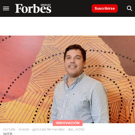
Suscribirse
INNOVACIÓN
cio talk - oracle - gonzalo fernandez - dsc_4062
WEB