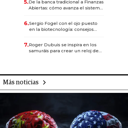
5.
De la banca tradicional a Finanzas
Abiertas: cómo avanza el sistema
financiero uruguayo
6.
Sergio Fogel con el ojo puesto
en la biotecnología: consejos
para emprendedores,
oportunidades de inversión y el
7.
Roger Dubuis se inspira en los
rol de la IA
samuráis para crear un reloj de
US$ 384.000
Más noticias