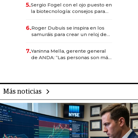
5.
Sergio Fogel con el ojo puesto en
la biotecnología: consejos para
emprendedores, oportunidades
de inversión y el rol de la IA
6.
Roger Dubuis se inspira en los
samuráis para crear un reloj de
US$ 384.000
7.
Yaninna Mella, gerente general
de ANDA: “Las personas son más
importantes que los problemas”
Más noticias