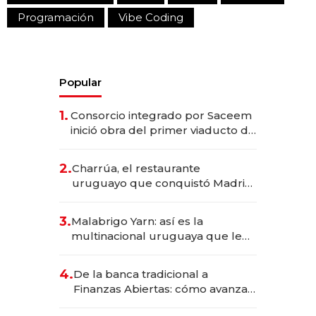
Programación
Vibe Coding
Popular
1.
Consorcio integrado por Saceem
inició obra del primer viaducto de
los Accesos Este a Montevideo;
inversión total asciende a US$ 54
2.
Charrúa, el restaurante
millones
uruguayo que conquistó Madrid:
sirve 300 cubiertos diarios, agota
reservas con un mes de
3.
Malabrigo Yarn: así es la
anticipación y prepara apertura
multinacional uruguaya que le
da de tejer al mundo
4.
De la banca tradicional a
Finanzas Abiertas: cómo avanza
el sistema financiero uruguayo