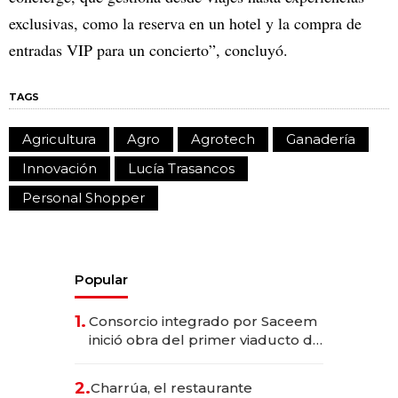
exclusivas, como la reserva en un hotel y la compra de
entradas VIP para un concierto”, concluyó.
TAGS
Agricultura
Agro
Agrotech
Ganadería
Innovación
Lucía Trasancos
Personal Shopper
Popular
1.
Consorcio integrado por Saceem
inició obra del primer viaducto de
los Accesos Este a Montevideo;
inversión total asciende a US$ 54
2.
Charrúa, el restaurante
millones