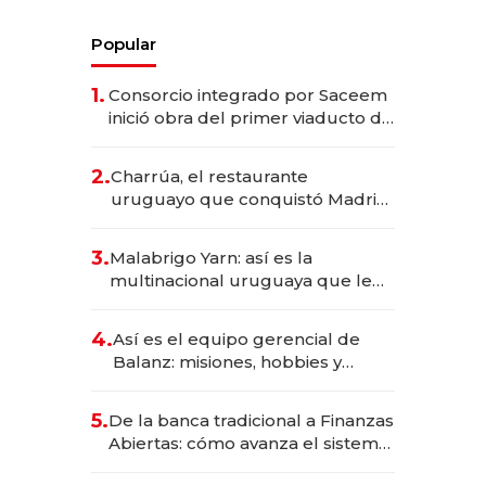
Popular
1.
Consorcio integrado por Saceem
inició obra del primer viaducto de
los Accesos Este a Montevideo;
inversión total asciende a US$ 54
2.
Charrúa, el restaurante
millones
uruguayo que conquistó Madrid:
sirve 300 cubiertos diarios, agota
reservas con un mes de
3.
Malabrigo Yarn: así es la
anticipación y prepara apertura
multinacional uruguaya que le
da de tejer al mundo
4.
Así es el equipo gerencial de
Balanz: misiones, hobbies y
metas para este año
5.
De la banca tradicional a Finanzas
Abiertas: cómo avanza el sistema
financiero uruguayo