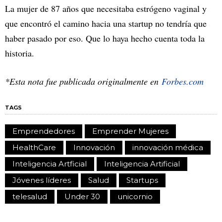
La mujer de 87 años que necesitaba estrógeno vaginal y
que encontró el camino hacia una startup no tendría que
haber pasado por eso. Que lo haya hecho cuenta toda la
historia.
*Esta nota fue publicada originalmente en
Forbes.com
TAGS
Emprendedores
Emprender Mujeres
HealthCare
Innovación
innovación médica
Inteligencia Artficial
Inteligencia Artificial
Jóvenes líderes
Salud
Startups
telesalud
Under 30
unicornio