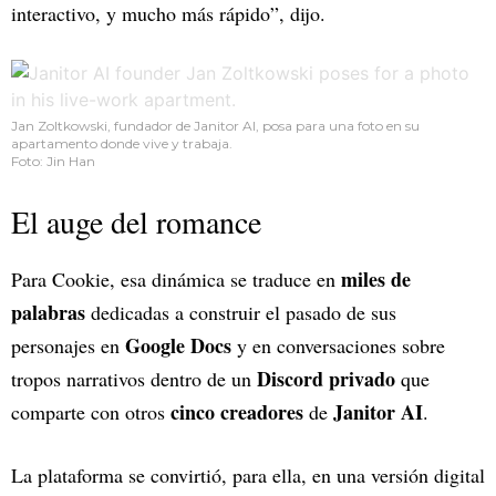
interactivo, y mucho más rápido”, dijo.
Jan Zoltkowski, fundador de Janitor AI, posa para una foto en su
apartamento donde vive y trabaja.
Foto: Jin Han
El auge del romance
miles de
Para Cookie, esa dinámica se traduce en
palabras
dedicadas a construir el pasado de sus
Google Docs
personajes en
y en conversaciones sobre
Discord privado
tropos narrativos dentro de un
que
cinco creadores
Janitor AI
comparte con otros
de
.
La plataforma se convirtió, para ella, en una versión digital