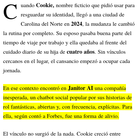
C
Cookie,
uando
nombre ficticio que pidió usar para
resguardar su identidad, llegó a una ciudad de
2024
Carolina del Norte en
, la mudanza le cambió
la rutina por completo. Su esposo pasaba buena parte del
tiempo de viaje por trabajo y ella quedaba al frente del
cuatro años
cuidado diario de su hija de
. Sin vínculos
cercanos en el lugar, el cansancio empezó a ocupar cada
jornada.
Janitor AI
En ese contexto encontró en
una compañía
inesperada, un chatbot social popular por sus historias de
rol fantásticas, abiertas y, con frecuencia, explícitas. Para
ella, según contó a Forbes, fue una forma de alivio.
El vínculo no surgió de la nada. Cookie creció entre