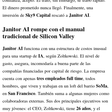
confianza, aceptó. El trato, sin embargo, se trabó rápido.
El dinero prometido nunca llegó. Finalmente, una
Sky9 Capital
Janitor AI
inversión de
rescató a
.
Janitor AI rompe con el manual
tradicional de Silicon Valley
Janitor AI
funciona con una estructura de costos inusual
IA
para una startup de
, según Zoltkowski. El nivel de
gasto, asegura, incomodaría a buena parte de las
compañías financiadas por capital de riesgo. La empresa
tres empleados full time
cuenta con apenas
, todos
SoMa
hombres, que viven y trabajan en un loft del barrio
,
San Francisco
en
. También suma a algunas mujeres como
colaboradoras externas. Sus dos principales ejecutivos son
26 años
muy jóvenes: el CEO, Zoltkowski, tiene
, y el