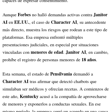
capaces de expresar consentimiento.
Forbes
Janitor
Aunque
no halló demandas activas contra
AI
EE.UU.
Character AI
en
, el caso de
, su antecedente
más directo, muestra los riesgos que rodean a este tipo de
plataformas. Esa empresa enfrentó múltiples
presentaciones judiciales, en especial por situaciones
menores de edad
Janitor AI
vinculadas con
.
, en cambio,
18 años
prohíbe el registro de personas menores de
.
Pensilvania
Esta semana, el estado de
demandó a
Character AI
tras afirmar que detectó chatbots que
simulaban ser médicos y ofrecían recetas. A comienzos de
Kentucky
este año,
acusó a la compañía de aprovecharse
de menores y exponerlos a conductas sexuales. En ese
mismo período, la empresa cerró un acuerdo en una causa