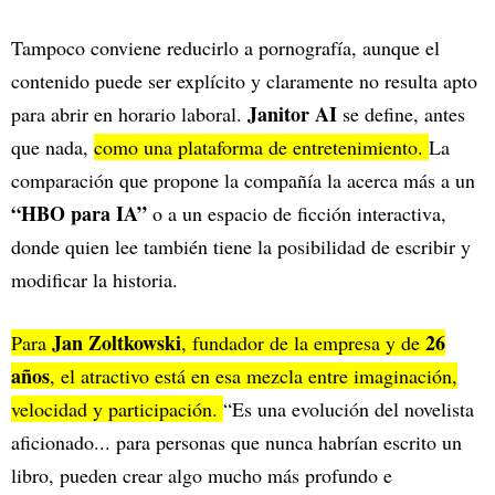
Tampoco conviene reducirlo a pornografía, aunque el
contenido puede ser explícito y claramente no resulta apto
Janitor AI
para abrir en horario laboral.
se define, antes
que nada,
como una plataforma de entretenimiento.
La
comparación que propone la compañía la acerca más a un
“HBO para IA”
o a un espacio de ficción interactiva,
donde quien lee también tiene la posibilidad de escribir y
modificar la historia.
Jan Zoltkowski
26
Para
, fundador de la empresa y de
años
, el atractivo está en esa mezcla entre imaginación,
velocidad y participación.
“Es una evolución del novelista
aficionado... para personas que nunca habrían escrito un
libro, pueden crear algo mucho más profundo e