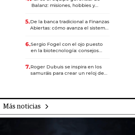
Balanz: misiones, hobbies y
metas para este año
5.
De la banca tradicional a Finanzas
Abiertas: cómo avanza el sistema
financiero uruguayo
6.
Sergio Fogel con el ojo puesto
en la biotecnología: consejos
para emprendedores,
oportunidades de inversión y el
7.
Roger Dubuis se inspira en los
rol de la IA
samuráis para crear un reloj de
US$ 384.000
Más noticias