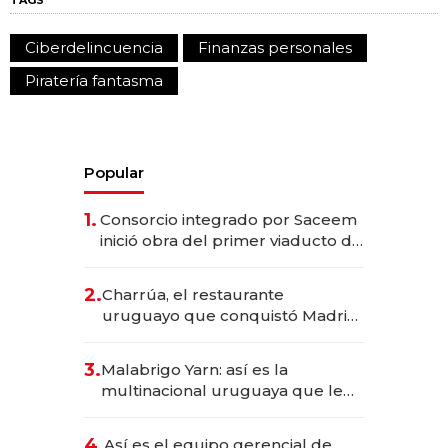
TAGS
Ciberdelincuencia
Finanzas personales
Piratería fantasma
Popular
1.
Consorcio integrado por Saceem
inició obra del primer viaducto de
los Accesos Este a Montevideo;
inversión total asciende a US$ 54
2.
Charrúa, el restaurante
millones
uruguayo que conquistó Madrid:
sirve 300 cubiertos diarios, agota
reservas con un mes de
3.
Malabrigo Yarn: así es la
anticipación y prepara apertura
multinacional uruguaya que le
da de tejer al mundo
4.
Así es el equipo gerencial de