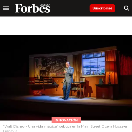
Suscribirse
INNOVACIÓN
"Walt Disney - Una vida mágica" debuta en la Main Street Opera House en
Disneyla