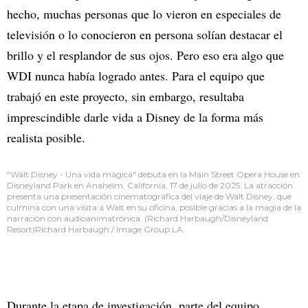
hecho, muchas personas que lo vieron en especiales de
televisión o lo conocieron en persona solían destacar el
brillo y el resplandor de sus ojos. Pero eso era algo que
WDI nunca había logrado antes. Para el equipo que
trabajó en este proyecto, sin embargo, resultaba
imprescindible darle vida a Disney de la forma más
realista posible.
"Walt Disney - Una vida mágica" debuta en la Main Street Opera House en
Disneyland Park en Anaheim, California, 17 de julio de 2025. La atracción
presenta una presentación cinematográfica del viaje de Walt Disney, que
culmina con una visita a Walt en su oficina, posible gracias a la magia de la
narración con audioanimatrónica. (Richard Harbaugh/Disneyland
Resort)Richard Harbaugh / Image Group LA.
Durante la etapa de investigación, parte del equipo