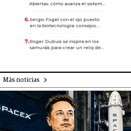
Abiertas: cómo avanza el sistema
financiero uruguayo
6.
Sergio Fogel con el ojo puesto
en la biotecnología: consejos
para emprendedores,
oportunidades de inversión y el
7.
Roger Dubuis se inspira en los
rol de la IA
samuráis para crear un reloj de
US$ 384.000
Más noticias