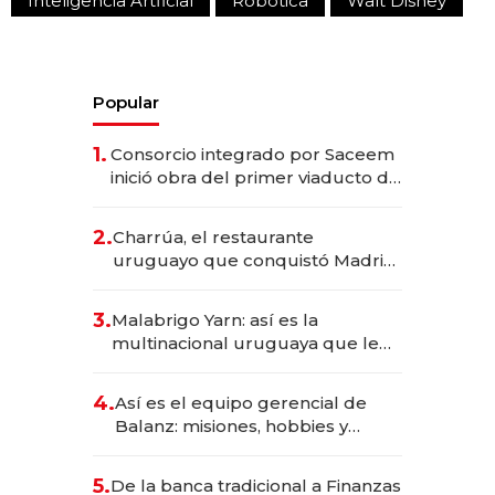
Inteligencia Artficial
Robótica
Walt Disney
Popular
1.
Consorcio integrado por Saceem
inició obra del primer viaducto de
los Accesos Este a Montevideo;
inversión total asciende a US$ 54
2.
Charrúa, el restaurante
millones
uruguayo que conquistó Madrid:
sirve 300 cubiertos diarios, agota
reservas con un mes de
3.
Malabrigo Yarn: así es la
anticipación y prepara apertura
multinacional uruguaya que le
da de tejer al mundo
4.
Así es el equipo gerencial de
Balanz: misiones, hobbies y
metas para este año
5.
De la banca tradicional a Finanzas