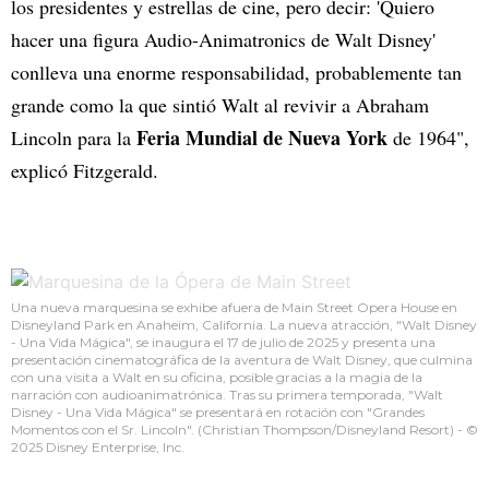
los presidentes y estrellas de cine, pero decir: 'Quiero
hacer una figura Audio-Animatronics de Walt Disney'
conlleva una enorme responsabilidad, probablemente tan
grande como la que sintió Walt al revivir a Abraham
Feria Mundial de Nueva York
Lincoln para la
de 1964",
explicó Fitzgerald.
Una nueva marquesina se exhibe afuera de Main Street Opera House en
Disneyland Park en Anaheim, California. La nueva atracción, "Walt Disney
- Una Vida Mágica", se inaugura el 17 de julio de 2025 y presenta una
presentación cinematográfica de la aventura de Walt Disney, que culmina
con una visita a Walt en su oficina, posible gracias a la magia de la
narración con audioanimatrónica. Tras su primera temporada, "Walt
Disney - Una Vida Mágica" se presentará en rotación con "Grandes
Momentos con el Sr. Lincoln". (Christian Thompson/Disneyland Resort) - ©
2025 Disney Enterprise, Inc.