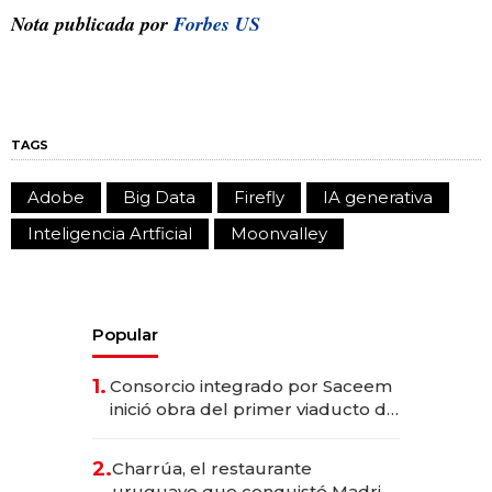
Nota publicada por
Forbes US
TAGS
Adobe
Big Data
Firefly
IA generativa
Inteligencia Artficial
Moonvalley
Popular
1.
Consorcio integrado por Saceem
inició obra del primer viaducto de
los Accesos Este a Montevideo;
inversión total asciende a US$ 54
2.
Charrúa, el restaurante
millones
uruguayo que conquistó Madrid: