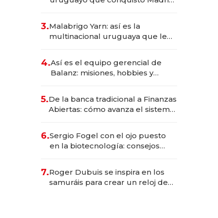
sirve 300 cubiertos diarios, agota
reservas con un mes de
3.
Malabrigo Yarn: así es la
anticipación y prepara apertura
multinacional uruguaya que le
da de tejer al mundo
4.
Así es el equipo gerencial de
Balanz: misiones, hobbies y
metas para este año
5.
De la banca tradicional a Finanzas
Abiertas: cómo avanza el sistema
financiero uruguayo
6.
Sergio Fogel con el ojo puesto
en la biotecnología: consejos
para emprendedores,
oportunidades de inversión y el
7.
Roger Dubuis se inspira en los
rol de la IA
samuráis para crear un reloj de
US$ 384.000