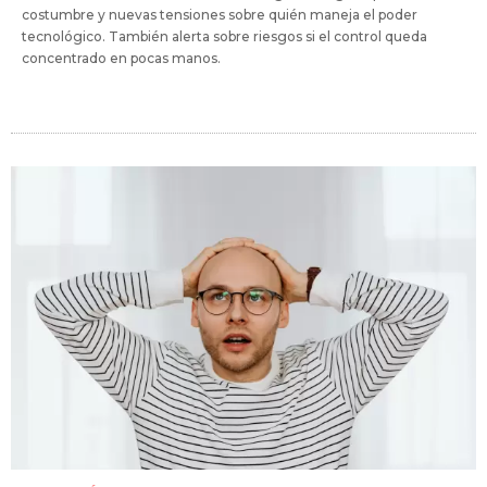
costumbre y nuevas tensiones sobre quién maneja el poder
tecnológico. También alerta sobre riesgos si el control queda
concentrado en pocas manos.