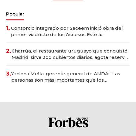
Popular
1.
Consorcio integrado por Saceem inició obra del
primer viaducto de los Accesos Este a
Montevideo; inversión total asciende a US$ 54
millones
2.
Charrúa, el restaurante uruguayo que conquistó
Madrid: sirve 300 cubiertos diarios, agota reservas
con un mes de anticipación y prepara apertura
3.
Yaninna Mella, gerente general de ANDA: “Las
personas son más importantes que los
problemas”