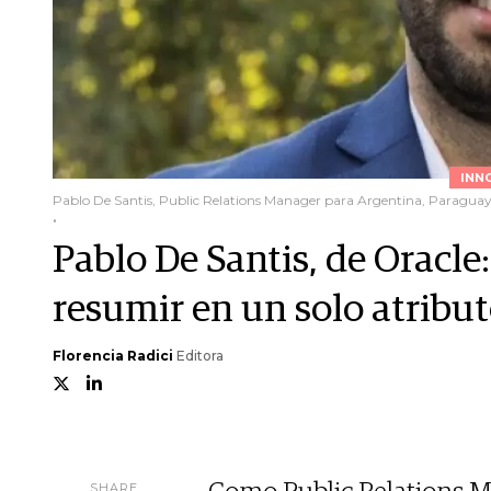
INN
Pablo De Santis, Public Relations Manager para Argentina, Paragua
.
Pablo De Santis, de Oracle
resumir en un solo atribut
Florencia Radici
Editora
SHARE