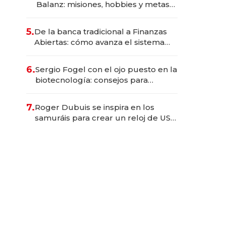
Balanz: misiones, hobbies y metas
para este año
5.
De la banca tradicional a Finanzas
Abiertas: cómo avanza el sistema
financiero uruguayo
6.
Sergio Fogel con el ojo puesto en la
biotecnología: consejos para
emprendedores, oportunidades de
inversión y el rol de la IA
7.
Roger Dubuis se inspira en los
samuráis para crear un reloj de US$
384.000