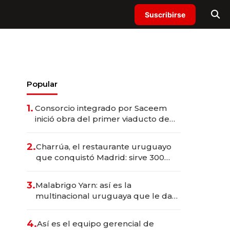
Suscribirse
Popular
1.
Consorcio integrado por Saceem
inició obra del primer viaducto de
los Accesos Este a Montevideo;
inversión total asciende a US$ 54
2.
Charrúa, el restaurante uruguayo
millones
que conquistó Madrid: sirve 300
cubiertos diarios, agota reservas
con un mes de anticipación y
3.
Malabrigo Yarn: así es la
prepara apertura
multinacional uruguaya que le da
de tejer al mundo
4.
Así es el equipo gerencial de