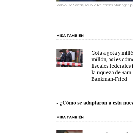
Pablo De Santis, Public Relations Manager 
MIRA TAMBIÉN
Gota a gota y mill
millón, así es cóm
fiscales federales
la riqueza de Sam
Bankman-Fried
- ¿Cómo se adaptaron a esta nue
MIRA TAMBIÉN