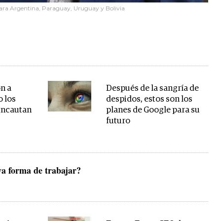
para Argentina, Paraguay, Uruguay y Bolivia
ón a
Después de la sangría de
o los
despidos, estos son los
 incautan
planes de Google para su
futuro
va forma de trabajar?