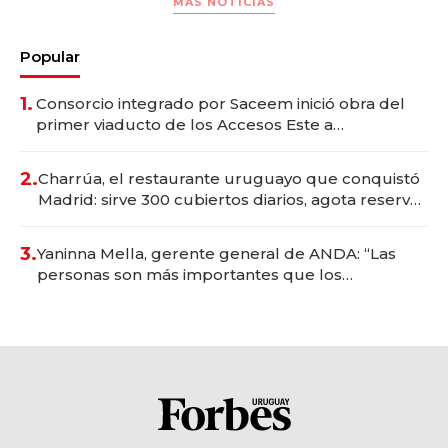
MAS NOTICIAS
Popular
1.
Consorcio integrado por Saceem inició obra del
primer viaducto de los Accesos Este a
Montevideo; inversión total asciende a US$ 54
millones
2.
Charrúa, el restaurante uruguayo que conquistó
Madrid: sirve 300 cubiertos diarios, agota reservas
con un mes de anticipación y prepara apertura
3.
Yaninna Mella, gerente general de ANDA: “Las
personas son más importantes que los
problemas”