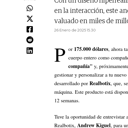
Con un diseño hiperrealis
en la interacción, este 
valuado en miles de mill
26 Enero de 2025 15.30
P
175.000 dólares
or
, ahora t
cuerpo entero como compañe
compañía"
y, próximamente,
gestionar y personalizar a tu nuev
Realbotix
desarrollado por
, que, s
máquina. Este producto está dispon
12 semanas.
Tuve la oportunidad de entrevistar 
Andrew Kiguel
Realbotix,
, para u