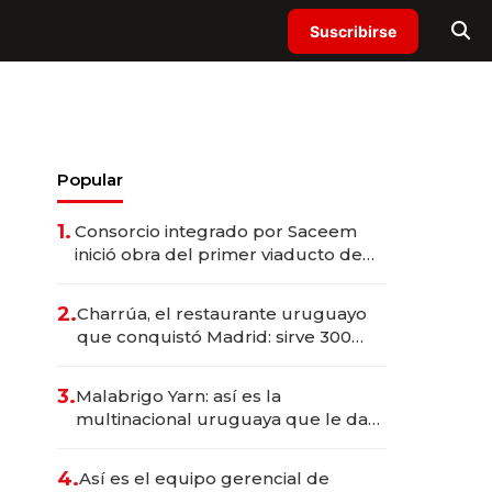
Suscribirse
Popular
1.
Consorcio integrado por Saceem
inició obra del primer viaducto de
los Accesos Este a Montevideo;
inversión total asciende a US$ 54
2.
Charrúa, el restaurante uruguayo
millones
que conquistó Madrid: sirve 300
cubiertos diarios, agota reservas
con un mes de anticipación y
3.
Malabrigo Yarn: así es la
prepara apertura
multinacional uruguaya que le da
de tejer al mundo
4.
Así es el equipo gerencial de