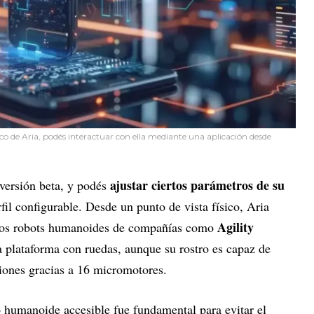
ísico de Aria, podés interactuar con ella mediante una aplicación desde
ajustar ciertos parámetros de su
 versión beta, y podés
fil configurable. Desde un punto de vista físico, Aria
Agility
ros robots humanoides de compañías como
a plataforma con ruedas, aunque su rostro es capaz de
iones gracias a 16 micromotores.
o humanoide accesible fue fundamental para evitar el