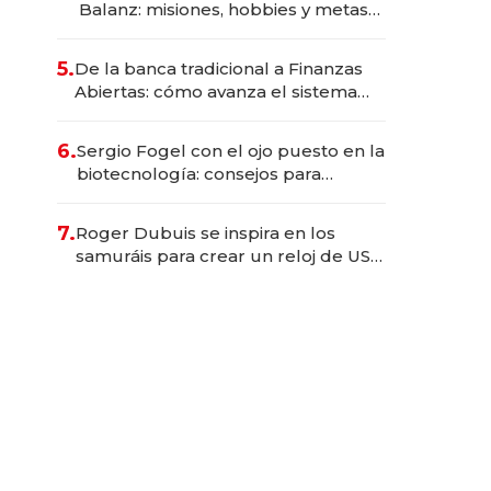
Balanz: misiones, hobbies y metas
para este año
5.
De la banca tradicional a Finanzas
Abiertas: cómo avanza el sistema
financiero uruguayo
6.
Sergio Fogel con el ojo puesto en la
biotecnología: consejos para
emprendedores, oportunidades de
inversión y el rol de la IA
7.
Roger Dubuis se inspira en los
samuráis para crear un reloj de US$
384.000