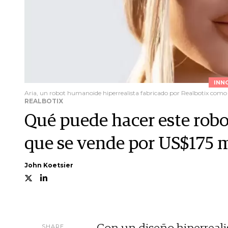
INN
Aria, un robot humanoide hiperrealista fabricado por Realbotix com
REALBOTIX
Qué puede hacer este ro
que se vende por US$175 m
John Koetsier
SHARE