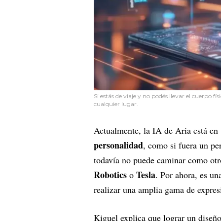
Si estás de viaje y no podés llevar el cuerpo f
cualquier lugar.
Actualmente, la IA de Aria está en
personalidad
, como si fuera un per
todavía no puede caminar como ot
Robotics
Tesla
o
. Por ahora, es un
realizar una amplia gama de expres
Kiguel explica que lograr un diseñ