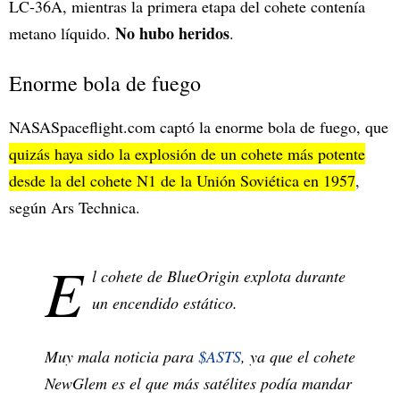
LC-36A, mientras la primera etapa del cohete contenía
No hubo heridos
metano líquido.
.
Enorme bola de fuego
NASASpaceflight.com captó la enorme bola de fuego, que
quizás haya sido la explosión de un cohete más potente
desde la del cohete N1 de la Unión Soviética en 1957
,
según Ars Technica.
E
l cohete de BlueOrigin explota durante
un encendido estático.
Muy mala noticia para
$ASTS
, ya que el cohete
NewGlem es el que más satélites podía mandar