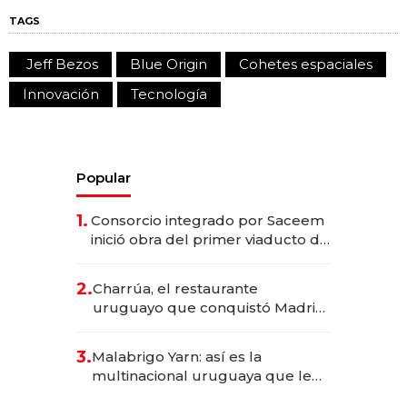
TAGS
Jeff Bezos
Blue Origin
Cohetes espaciales
Innovación
Tecnología
Popular
1.
Consorcio integrado por Saceem
inició obra del primer viaducto de
los Accesos Este a Montevideo;
inversión total asciende a US$ 54
2.
Charrúa, el restaurante
millones
uruguayo que conquistó Madrid:
sirve 300 cubiertos diarios, agota
reservas con un mes de
3.
Malabrigo Yarn: así es la
anticipación y prepara apertura
multinacional uruguaya que le
da de tejer al mundo