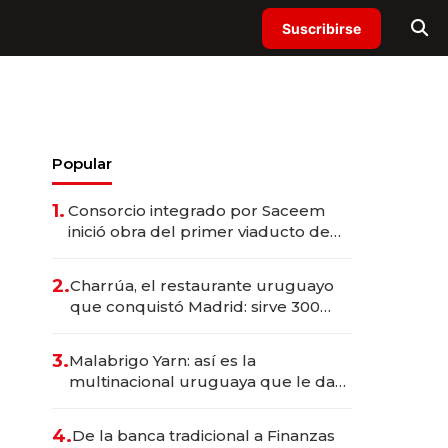
Suscribirse
Popular
1.
Consorcio integrado por Saceem
inició obra del primer viaducto de
los Accesos Este a Montevideo;
inversión total asciende a US$ 54
2.
Charrúa, el restaurante uruguayo
millones
que conquistó Madrid: sirve 300
cubiertos diarios, agota reservas
con un mes de anticipación y
3.
Malabrigo Yarn: así es la
prepara apertura
multinacional uruguaya que le da
de tejer al mundo
4.
De la banca tradicional a Finanzas