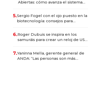
Abiertas: cómo avanza el sistema
financiero uruguayo
5.
Sergio Fogel con el ojo puesto en la
biotecnología: consejos para
emprendedores, oportunidades de
inversión y el rol de la IA
6.
Roger Dubuis se inspira en los
samuráis para crear un reloj de US$
384.000
7.
Yaninna Mella, gerente general de
ANDA: “Las personas son más
importantes que los problemas”