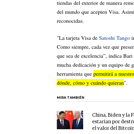
tiendas del exterior de manera remo
del mundo que acepten Visa. Asimis
reconocidas.
"La tarjeta Visa de
Satoshi Tango
i
Como siempre, cada vez que presen
que sea de excelencia”, indica Bari
mucha dedicación y un equipo de gr
herramienta que
permitirá a nuestro
dónde, cómo y cuándo quieran
".
MIRA TAMBIÉN
China, Biden y la 
estarían por destr
el valor del Bitcoi