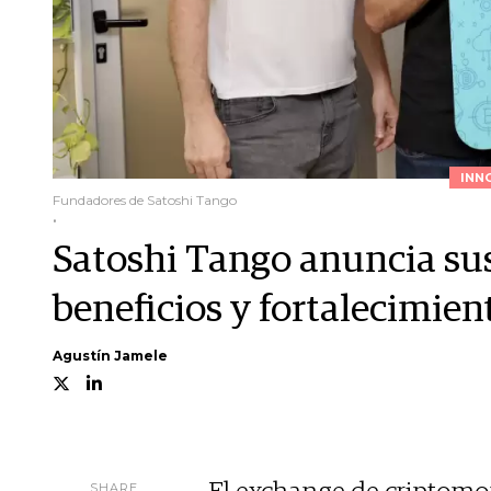
INN
Fundadores de Satoshi Tango
.
Satoshi Tango anuncia su
beneficios y fortalecimien
Agustín Jamele
SHARE