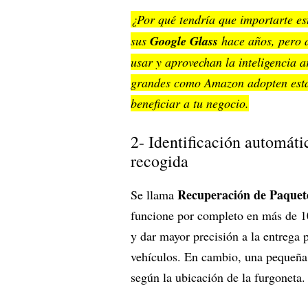
¿Por qué tendría que importarte e
sus
Google Glass
hace años, pero a
usar y aprovechan la inteligencia a
grandes como Amazon adopten esta
beneficiar a tu negocio.
2- Identificación automáti
recogida
Recuperación de Paquet
Se llama
funcione por completo en más de 10
y dar mayor precisión a la entrega 
vehículos. En cambio, una pequeña 
según la ubicación de la furgoneta.