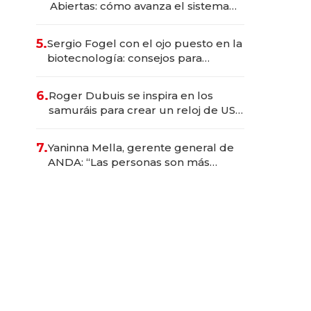
Abiertas: cómo avanza el sistema
financiero uruguayo
5.
Sergio Fogel con el ojo puesto en la
biotecnología: consejos para
emprendedores, oportunidades de
inversión y el rol de la IA
6.
Roger Dubuis se inspira en los
samuráis para crear un reloj de US$
384.000
7.
Yaninna Mella, gerente general de
ANDA: “Las personas son más
importantes que los problemas”