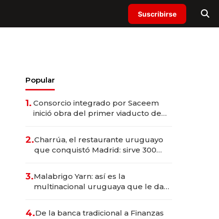
Suscribirse
Popular
1.
Consorcio integrado por Saceem
inició obra del primer viaducto de
los Accesos Este a Montevideo;
inversión total asciende a US$ 54
2.
Charrúa, el restaurante uruguayo
millones
que conquistó Madrid: sirve 300
cubiertos diarios, agota reservas
con un mes de anticipación y
3.
Malabrigo Yarn: así es la
prepara apertura
multinacional uruguaya que le da
de tejer al mundo
4.
De la banca tradicional a Finanzas