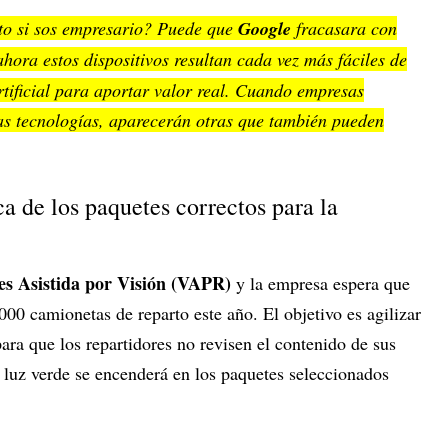
sto si sos empresario? Puede que
Google
fracasara con
hora estos dispositivos resultan cada vez más fáciles de
rtificial para aportar valor real. Cuando empresas
s tecnologías, aparecerán otras que también pueden
ca de los paquetes correctos para la
es Asistida por Visión (VAPR)
y la empresa espera que
00 camionetas de reparto este año. El objetivo es agilizar
para que los repartidores no revisen el contenido de sus
luz verde se encenderá en los paquetes seleccionados