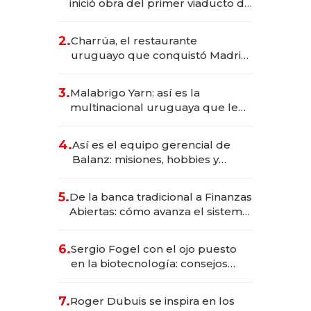
inició obra del primer viaducto de
los Accesos Este a Montevideo;
inversión total asciende a US$ 54
2.
Charrúa, el restaurante
millones
uruguayo que conquistó Madrid:
sirve 300 cubiertos diarios, agota
reservas con un mes de
3.
Malabrigo Yarn: así es la
anticipación y prepara apertura
multinacional uruguaya que le
da de tejer al mundo
4.
Así es el equipo gerencial de
Balanz: misiones, hobbies y
metas para este año
5.
De la banca tradicional a Finanzas
Abiertas: cómo avanza el sistema
financiero uruguayo
6.
Sergio Fogel con el ojo puesto
en la biotecnología: consejos
para emprendedores,
oportunidades de inversión y el
7.
Roger Dubuis se inspira en los
rol de la IA