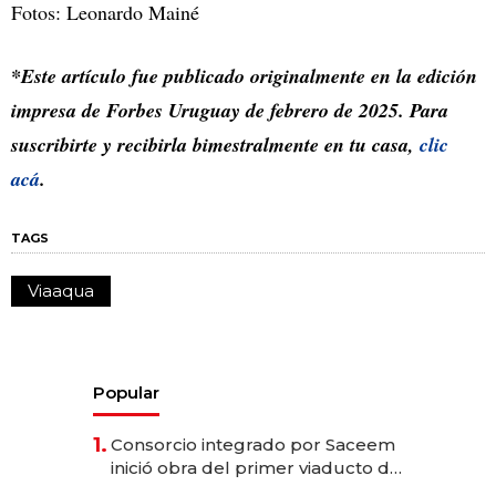
Fotos: Leonardo Mainé
*Este artículo fue publicado originalmente en la edición
impresa de Forbes Uruguay de febrero de 2025. Para
suscribirte y recibirla bimestralmente en tu casa,
clic
acá
.
TAGS
Viaaqua
Popular
1.
Consorcio integrado por Saceem
inició obra del primer viaducto de
los Accesos Este a Montevideo;