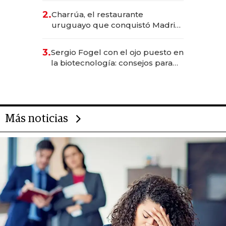
inversión total asciende a US$ 54
2.
Charrúa, el restaurante
millones
uruguayo que conquistó Madrid:
sirve 300 cubiertos diarios, agota
reservas con un mes de
3.
Sergio Fogel con el ojo puesto en
anticipación y prepara apertura
la biotecnología: consejos para
emprendedores, oportunidades
de inversión y el rol de la IA
Más noticias