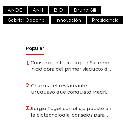
ANDE
ANII
BID
Bruno Gili
Gabriel Oddone
Innovación
Presidencia
Popular
1.
Consorcio integrado por Saceem
inició obra del primer viaducto de
los Accesos Este a Montevideo;
inversión total asciende a US$ 54
2.
Charrúa, el restaurante
millones
uruguayo que conquistó Madrid:
sirve 300 cubiertos diarios, agota
reservas con un mes de
3.
Sergio Fogel con el ojo puesto en
anticipación y prepara apertura
la biotecnología: consejos para
emprendedores, oportunidades
de inversión y el rol de la IA