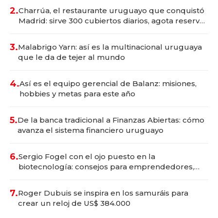
millones
2.
Charrúa, el restaurante uruguayo que conquistó
Madrid: sirve 300 cubiertos diarios, agota reservas
con un mes de anticipación y prepara apertura
3.
Malabrigo Yarn: así es la multinacional uruguaya
que le da de tejer al mundo
4.
Así es el equipo gerencial de Balanz: misiones,
hobbies y metas para este año
5.
De la banca tradicional a Finanzas Abiertas: cómo
avanza el sistema financiero uruguayo
6.
Sergio Fogel con el ojo puesto en la
biotecnología: consejos para emprendedores,
oportunidades de inversión y el rol de la IA
7.
Roger Dubuis se inspira en los samuráis para
crear un reloj de US$ 384.000