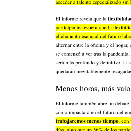
acceder a talento especializado sin 
flexibilid
El informe revela que la
participantes espera que la flexibil
el elemento esencial del futuro lab
alternar entre la oficina y el hoga
se comenzó a ver tras la pandemia,
será más profundo y definitivo. La
quedarán inevitablemente rezagada
Menos horas, más valo
El informe también abre un debate 
cómo impactará en el futuro del e
trabajaremos menos tiempo
, con
días, algo que un 56% de los parti