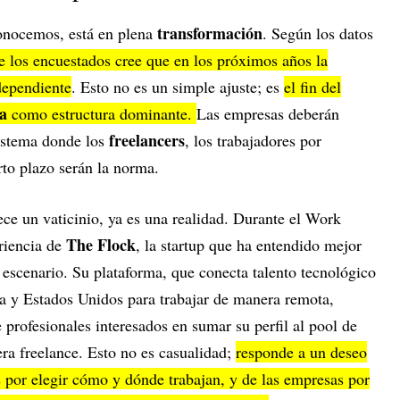
transformación
conocemos, está en plena
. Según los datos
los encuestados cree que en los próximos años la
dependiente
. Esto no es un simple ajuste; es
el fin del
a
como estructura dominante.
Las empresas deberán
freelancers
sistema donde los
, los trabajadores por
rto plazo serán la norma.
ce un vaticinio, ya es una realidad. Durante el Work
The Flock
riencia de
, la startup que ha entendido mejor
escenario. Su plataforma, que conecta talento tecnológico
a y Estados Unidos para trabajar de manera remota,
 profesionales interesados en sumar su perfil al pool de
era freelance. Esto no es casualidad;
responde a un deseo
s por elegir cómo y dónde trabajan, y de las empresas por