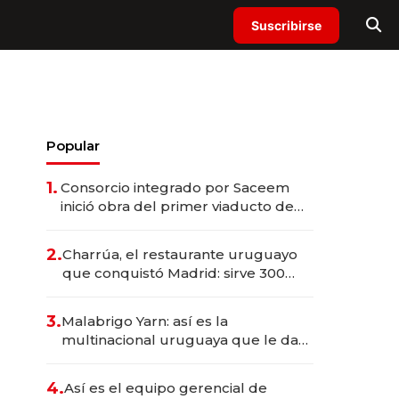
Suscribirse
Popular
1.
Consorcio integrado por Saceem
inició obra del primer viaducto de
los Accesos Este a Montevideo;
inversión total asciende a US$ 54
2.
Charrúa, el restaurante uruguayo
millones
que conquistó Madrid: sirve 300
cubiertos diarios, agota reservas
con un mes de anticipación y
3.
Malabrigo Yarn: así es la
prepara apertura
multinacional uruguaya que le da
de tejer al mundo
4.
Así es el equipo gerencial de