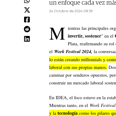
un enfoque cada vez má
24 Octubre de 2024 08.59
M
ientras las principales o
invertir, sostener
" en el
Plata, reafirmando su rol
el
Work Festival 2024,
la conversac
lo están creando millennials y cent
laboral con sus propias manos.
Dos
caminar por senderos opuestos, pero
construir un mercado laboral sosten
En IDEA, el foco estuvo en la estab
Mientras tanto, en el
Work Festival
tecnología
y la
como los pilares que