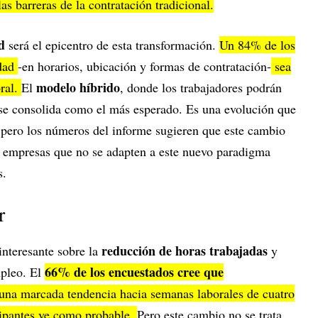
las barreras de la contratación tradicional.
ad
será el epicentro de esta transformación.
Un 84% de los
idad
-en horarios, ubicación y formas de contratación-
sea
modelo híbrido
oral.
El
, donde los trabajadores podrán
r, se consolida como el más esperado. Es una evolución que
 pero los números del informe sugieren que este cambio
s empresas que no se adapten a este nuevo paradigma
s.
r
reducción de horas trabajadas
interesante sobre la
y
66% de los encuestados cree que
mpleo. El
 una marcada tendencia hacia semanas laborales de cuatro
cipantes ve como probable.
Pero este cambio no se trata