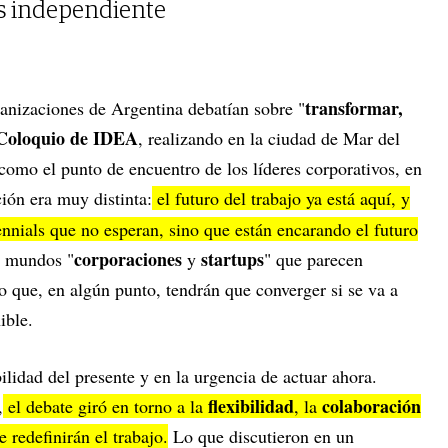
s independiente
transformar,
rganizaciones de Argentina debatían sobre "
Coloquio de IDEA
, realizando en la ciudad de Mar del
 como el punto de encuentro de los líderes corporativos, en
ión era muy distinta:
el futuro del trabajo ya está aquí, y
ennials que no esperan, sino que están encarando el futuro
corporaciones
startups
 mundos "
y
" que parecen
 que, en algún punto, tendrán que converger si se va a
ible.
ilidad del presente y en la urgencia de actuar ahora.
flexibilidad
colaboración
,
el debate giró en torno a la
, la
 redefinirán el trabajo.
Lo que discutieron en un