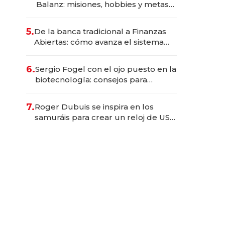
Balanz: misiones, hobbies y metas
para este año
5.
De la banca tradicional a Finanzas
Abiertas: cómo avanza el sistema
financiero uruguayo
6.
Sergio Fogel con el ojo puesto en la
biotecnología: consejos para
emprendedores, oportunidades de
inversión y el rol de la IA
7.
Roger Dubuis se inspira en los
samuráis para crear un reloj de US$
384.000