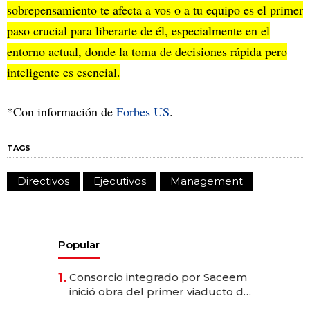
sobrepensamiento te afecta a vos o a tu equipo es el primer
paso crucial para liberarte de él, especialmente en el
entorno actual, donde la toma de decisiones rápida pero
inteligente es esencial.
*Con información de
Forbes US
.
TAGS
Directivos
Ejecutivos
Management
Popular
1.
Consorcio integrado por Saceem
inició obra del primer viaducto de
los Accesos Este a Montevideo;