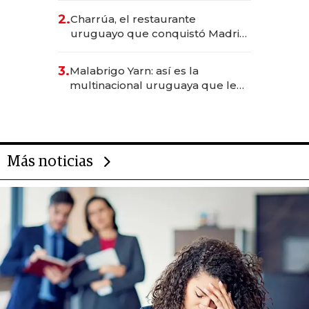
inversión total asciende a US$ 54
2.
Charrúa, el restaurante
millones
uruguayo que conquistó Madrid:
sirve 300 cubiertos diarios, agota
reservas con un mes de
3.
Malabrigo Yarn: así es la
anticipación y prepara apertura
multinacional uruguaya que le
da de tejer al mundo
Más noticias