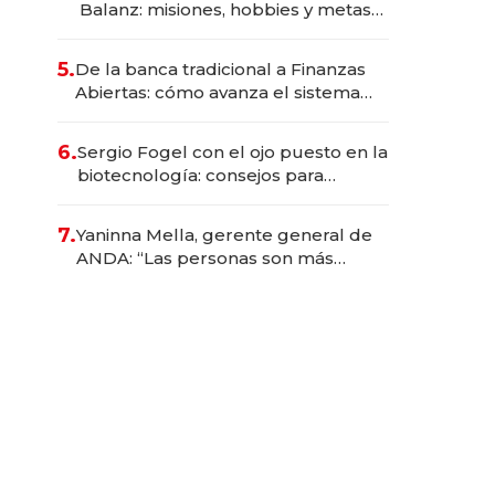
Balanz: misiones, hobbies y metas
para este año
5.
De la banca tradicional a Finanzas
Abiertas: cómo avanza el sistema
financiero uruguayo
6.
Sergio Fogel con el ojo puesto en la
biotecnología: consejos para
emprendedores, oportunidades de
inversión y el rol de la IA
7.
Yaninna Mella, gerente general de
ANDA: “Las personas son más
importantes que los problemas”