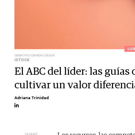
LID
laberinto cerebro istock
ISTOCK
El ABC del líder: las guías 
cultivar un valor diferencia
Adriana Trinidad
SHARE