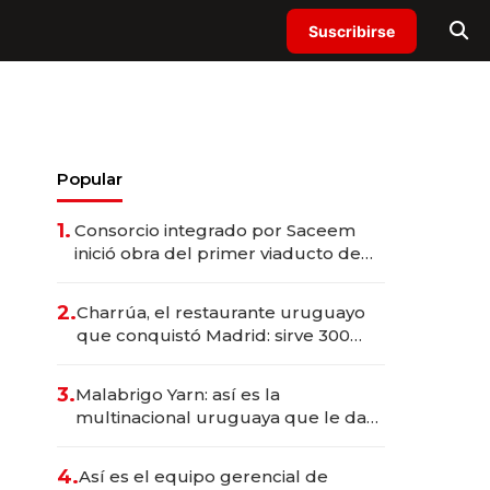
Suscribirse
Popular
1.
Consorcio integrado por Saceem
inició obra del primer viaducto de
los Accesos Este a Montevideo;
inversión total asciende a US$ 54
2.
Charrúa, el restaurante uruguayo
millones
que conquistó Madrid: sirve 300
cubiertos diarios, agota reservas
con un mes de anticipación y
3.
Malabrigo Yarn: así es la
prepara apertura
multinacional uruguaya que le da
de tejer al mundo
4.
Así es el equipo gerencial de