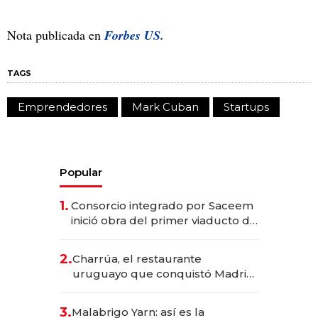
Nota publicada en
Forbes US.
TAGS
Emprendedores
Mark Cuban
Startups
Popular
1.
Consorcio integrado por Saceem
inició obra del primer viaducto de
los Accesos Este a Montevideo;
inversión total asciende a US$ 54
2.
Charrúa, el restaurante
millones
uruguayo que conquistó Madrid:
sirve 300 cubiertos diarios, agota
reservas con un mes de
3.
Malabrigo Yarn: así es la