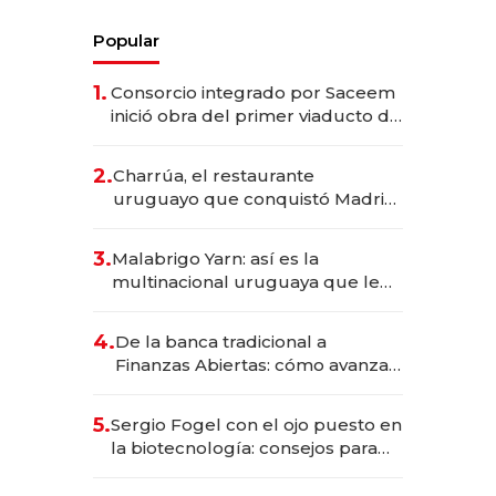
Popular
1.
Consorcio integrado por Saceem
inició obra del primer viaducto de
los Accesos Este a Montevideo;
inversión total asciende a US$ 54
2.
Charrúa, el restaurante
millones
uruguayo que conquistó Madrid:
sirve 300 cubiertos diarios, agota
reservas con un mes de
3.
Malabrigo Yarn: así es la
anticipación y prepara apertura
multinacional uruguaya que le
da de tejer al mundo
4.
De la banca tradicional a
Finanzas Abiertas: cómo avanza
el sistema financiero uruguayo
5.
Sergio Fogel con el ojo puesto en
la biotecnología: consejos para
emprendedores, oportunidades
de inversión y el rol de la IA