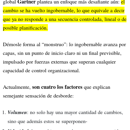
Gartner
global
plantea un enfoque más desafiante aún:
el
cambio se ha vuelto ingobernable, lo que equivale a decir
que ya no responde a una secuencia controlada, lineal o de
posible planificación.
Démosle forma al “monstruo”: lo ingobernable avanza por
capas, sin un punto de inicio claro ni un final previsible,
impulsado por fuerzas externas que superan cualquier
capacidad de control organizacional.
son cuatro los factores
Actualmente,
que explican
semejante sensación de desborde:
Volumen
: no solo hay una mayor cantidad de cambios,
sino que además estos se superponen-