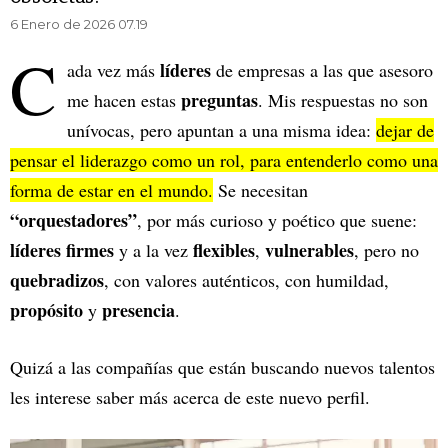
6 Enero de 2026 07.19
C
líderes
ada vez más
de empresas a las que asesoro
preguntas
me hacen estas
. Mis respuestas no son
unívocas, pero apuntan a una misma idea:
dejar de
pensar el liderazgo como un rol, para entenderlo como una
forma de estar en el mundo.
Se necesitan
“orquestadores”
, por más curioso y poético que suene:
líderes firmes
flexibles
vulnerables
y a la vez
,
, pero no
quebradizos
, con valores auténticos, con humildad,
propósito
presencia
y
.
Quizá a las compañías que están buscando nuevos talentos
les interese saber más acerca de este nuevo perfil.