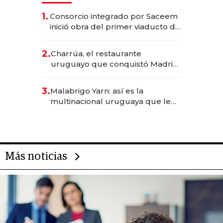
1.
Consorcio integrado por Saceem
inició obra del primer viaducto de
los Accesos Este a Montevideo;
inversión total asciende a US$ 54
2.
Charrúa, el restaurante
millones
uruguayo que conquistó Madrid:
sirve 300 cubiertos diarios, agota
reservas con un mes de
3.
Malabrigo Yarn: así es la
anticipación y prepara apertura
multinacional uruguaya que le
da de tejer al mundo
Más noticias