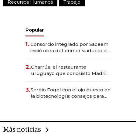
Recursos Humanos
Trabajo
Popular
1.
Consorcio integrado por Saceem
inició obra del primer viaducto de
los Accesos Este a Montevideo;
inversión total asciende a US$ 54
2.
Charrúa, el restaurante
millones
uruguayo que conquistó Madrid:
sirve 300 cubiertos diarios, agota
reservas con un mes de
3.
Sergio Fogel con el ojo puesto en
anticipación y prepara apertura
la biotecnología: consejos para
emprendedores, oportunidades
de inversión y el rol de la IA
Más noticias