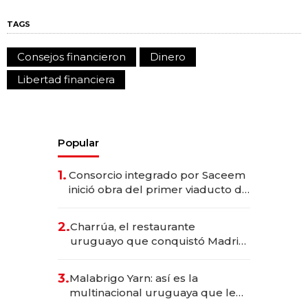
TAGS
Consejos financieron
Dinero
Libertad financiera
Popular
1.
Consorcio integrado por Saceem
inició obra del primer viaducto de
los Accesos Este a Montevideo;
inversión total asciende a US$ 54
2.
Charrúa, el restaurante
millones
uruguayo que conquistó Madrid:
sirve 300 cubiertos diarios, agota
reservas con un mes de
3.
Malabrigo Yarn: así es la
anticipación y prepara apertura
multinacional uruguaya que le
da de tejer al mundo