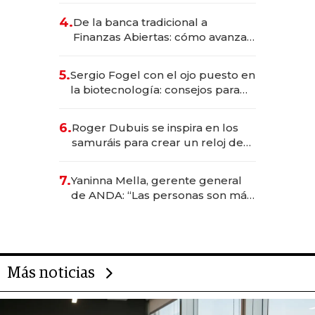
4.
De la banca tradicional a
Finanzas Abiertas: cómo avanza
el sistema financiero uruguayo
5.
Sergio Fogel con el ojo puesto en
la biotecnología: consejos para
emprendedores, oportunidades
de inversión y el rol de la IA
6.
Roger Dubuis se inspira en los
samuráis para crear un reloj de
US$ 384.000
7.
Yaninna Mella, gerente general
de ANDA: “Las personas son más
importantes que los problemas”
Más noticias