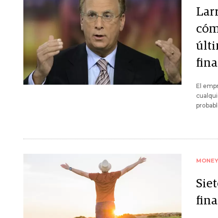
Lar
cóm
últ
fin
El empr
cualqui
probabl
MONE
Siet
fin