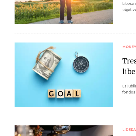
Liberar
objetiv
MONE
Tre
libe
La jubi
fondos
LIDER