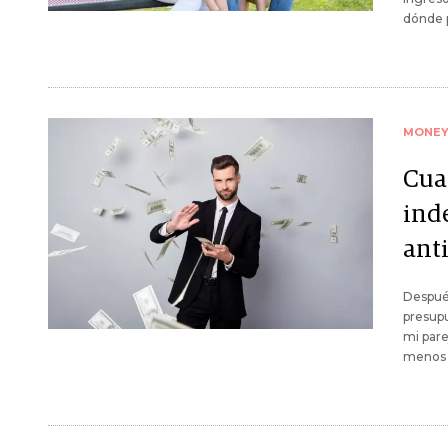
dónde p
MONE
Cua
ind
ant
Despué
presupu
mi pare
menos 