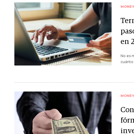
MONE
Ter
paso
en 
No es m
cuánto 
MONE
Con
fór
inve