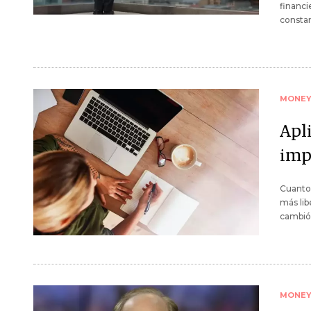
financi
constan
MONE
Apl
impu
Cuanto 
más lib
cambió 
MONE