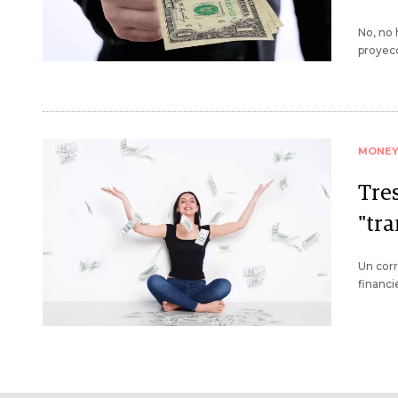
No, no 
proyecc
MONE
Tres
"tr
Un corr
financi