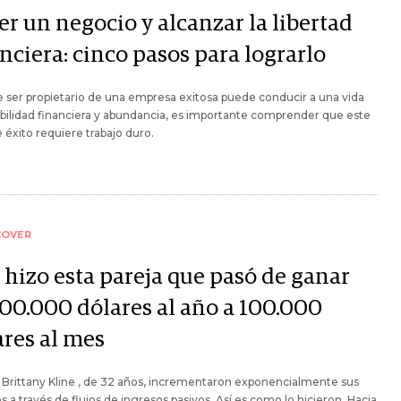
er un negocio y alcanzar la libertad
nciera: cinco pasos para lograrlo
ser propietario de una empresa exitosa puede conducir a una vida
bilidad financiera y abundancia, es importante comprender que este
e éxito requiere trabajo duro.
COVER
 hizo esta pareja que pasó de ganar
100.000 dólares al año a 100.000
ares al mes
 Brittany Kline , de 32 años, incrementaron exponencialmente sus
s a través de flujos de ingresos pasivos. Así es como lo hicieron. Hacia