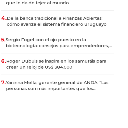
que le da de tejer al mundo
4.
De la banca tradicional a Finanzas Abiertas:
cómo avanza el sistema financiero uruguayo
5.
Sergio Fogel con el ojo puesto en la
biotecnología: consejos para emprendedores,
oportunidades de inversión y el rol de la IA
6.
Roger Dubuis se inspira en los samuráis para
crear un reloj de US$ 384.000
7.
Yaninna Mella, gerente general de ANDA: “Las
personas son más importantes que los
problemas”