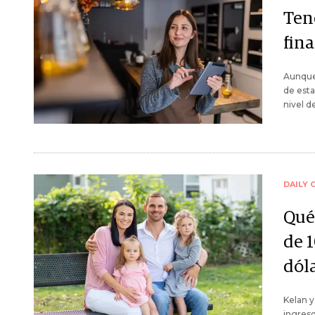
Ten
fina
Aunque 
de esta
nivel d
DAILY 
Qué
de 
dól
Kelan y
ingreso