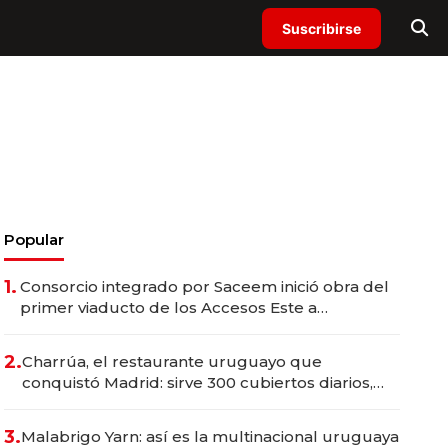
Suscribirse
Popular
1.
Consorcio integrado por Saceem inició obra del
primer viaducto de los Accesos Este a
Montevideo; inversión total asciende a US$ 54
millones
2.
Charrúa, el restaurante uruguayo que
conquistó Madrid: sirve 300 cubiertos diarios,
agota reservas con un mes de anticipación y
prepara apertura
3.
Malabrigo Yarn: así es la multinacional uruguaya