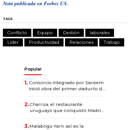
Nota publicada en
Forbes US.
TAGS
Conflicto
Equipo
Gestión
laborales
Líder
Productividad
Relaciones
Trabajo
Popular
1.
Consorcio integrado por Saceem
inició obra del primer viaducto de
los Accesos Este a Montevideo;
inversión total asciende a US$ 54
2.
Charrúa, el restaurante
millones
uruguayo que conquistó Madrid:
sirve 300 cubiertos diarios, agota
reservas con un mes de
3.
Malabrigo Yarn: así es la
anticipación y prepara apertura