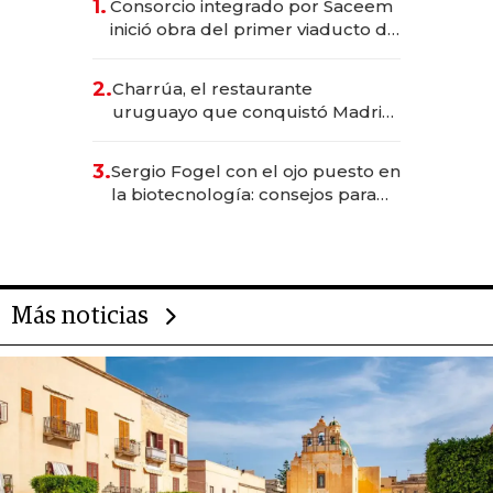
1.
Consorcio integrado por Saceem
inició obra del primer viaducto de
los Accesos Este a Montevideo;
inversión total asciende a US$ 54
2.
Charrúa, el restaurante
millones
uruguayo que conquistó Madrid:
sirve 300 cubiertos diarios, agota
reservas con un mes de
3.
Sergio Fogel con el ojo puesto en
anticipación y prepara apertura
la biotecnología: consejos para
emprendedores, oportunidades
de inversión y el rol de la IA
Más noticias