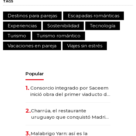
TAGS
Destinos para parejas
Escapadas románticas
Experiencias
Sostenibilidad
Tecnología
Turismo
Turismo romántico
Vacaciones en pareja
Viajes sin estrés
Popular
1.
Consorcio integrado por Saceem
inició obra del primer viaducto de
los Accesos Este a Montevideo;
inversión total asciende a US$ 54
2.
Charrúa, el restaurante
millones
uruguayo que conquistó Madrid:
sirve 300 cubiertos diarios, agota
reservas con un mes de
3.
Malabrigo Yarn: así es la