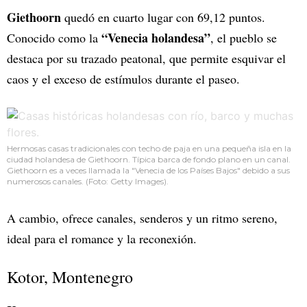
Giethoorn
quedó en cuarto lugar con 69,12 puntos.
“Venecia holandesa”
Conocido como la
, el pueblo se
destaca por su trazado peatonal, que permite esquivar el
caos y el exceso de estímulos durante el paseo.
Hermosas casas tradicionales con techo de paja en una pequeña isla en la
ciudad holandesa de Giethoorn. Típica barca de fondo plano en un canal.
Giethoorn es a veces llamada la "Venecia de los Países Bajos" debido a sus
numerosos canales. (Foto: Getty Images).
A cambio, ofrece canales, senderos y un ritmo sereno,
ideal para el romance y la reconexión.
Kotor, Montenegro