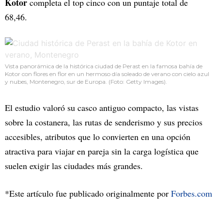
Kotor
completa el top cinco con un puntaje total de
68,46.
Vista panorámica de la histórica ciudad de Perast en la famosa bahía de
Kotor con flores en flor en un hermoso día soleado de verano con cielo azul
y nubes, Montenegro, sur de Europa. (Foto: Getty Images).
El estudio valoró su casco antiguo compacto, las vistas
sobre la costanera, las rutas de senderismo y sus precios
accesibles, atributos que lo convierten en una opción
atractiva para viajar en pareja sin la carga logística que
suelen exigir las ciudades más grandes.
*Este artículo fue publicado originalmente por
Forbes.com