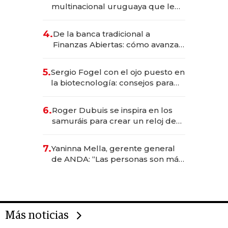
anticipación y prepara apertura
multinacional uruguaya que le
da de tejer al mundo
4.
De la banca tradicional a
Finanzas Abiertas: cómo avanza
el sistema financiero uruguayo
5.
Sergio Fogel con el ojo puesto en
la biotecnología: consejos para
emprendedores, oportunidades
de inversión y el rol de la IA
6.
Roger Dubuis se inspira en los
samuráis para crear un reloj de
US$ 384.000
7.
Yaninna Mella, gerente general
de ANDA: “Las personas son más
importantes que los problemas”
Más noticias