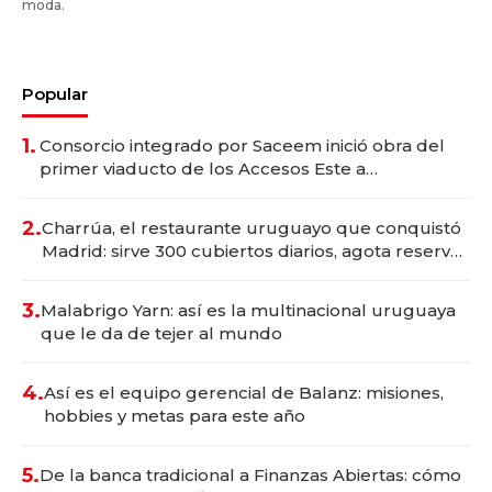
moda.
Popular
1.
Consorcio integrado por Saceem inició obra del
primer viaducto de los Accesos Este a
Montevideo; inversión total asciende a US$ 54
millones
2.
Charrúa, el restaurante uruguayo que conquistó
Madrid: sirve 300 cubiertos diarios, agota reservas
con un mes de anticipación y prepara apertura
3.
Malabrigo Yarn: así es la multinacional uruguaya
que le da de tejer al mundo
4.
Así es el equipo gerencial de Balanz: misiones,
hobbies y metas para este año
5.
De la banca tradicional a Finanzas Abiertas: cómo